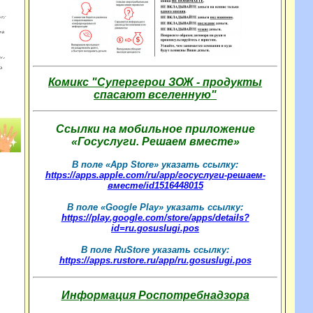
Комикс "Супергерои ЗОЖ - продукты
спасают вселенную"
Ссылки на мобильное приложение
«Госуслуги. Решаем вместе»
В поле «App Store» указать ссылку:
https://apps.apple.com/ru/app/госуслуги-решаем-
вместе/id1516448015
В поле «Google Play» указать ссылку:
https://play.google.com/store/apps/details?
id=ru.gosuslugi.pos
В поле RuStore указать ссылку:
https://apps.rustore.ru/app/ru.gosuslugi.pos
Информация Роспотребнадзора